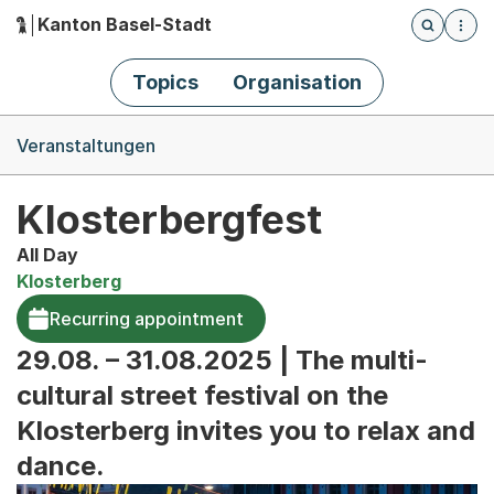
Kanton Basel-Stadt
Öffnet die
(Dieser Link führt zur Startseite)
Hauptnavigation
Topics
Organisation
Breadcrumb-Navigation
Veranstaltungen
Klosterbergfest
All Day
Klosterberg
Recurring appointment
29.08. – 31.08.2025 | The multi-
cultural street festival on the
Klosterberg invites you to relax and
dance.