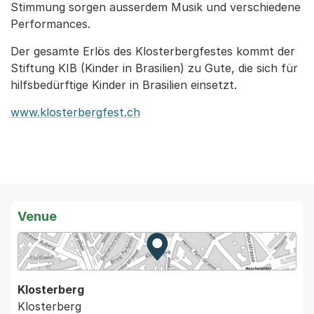
Stimmung sorgen ausserdem Musik und verschiedene
Performances.
Der gesamte Erlös des Klosterbergfestes kommt der
Stiftung KIB (Kinder in Brasilien) zu Gute, die sich für
hilfsbedürftige Kinder in Brasilien einsetzt.
www.klosterbergfest.ch
Venue
Zur Karte von MapBS.
Externer Link, wird in einem
Klosterberg
Klosterberg