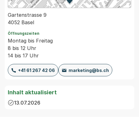
Zur Karte von MapBS.
Externer Link, wird in einem
Gartenstrasse 9
4052 Basel
Öffnungszeiten
Montag bis Freitag
8 bis 12 Uhr
14 bis 17 Uhr
+41 61 267 42 06
marketing@bs.ch
Inhalt aktualisiert
13.07.2026