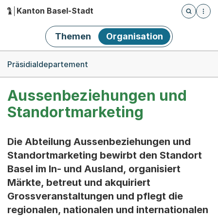
Kanton Basel-Stadt
Öffnet die
(Dieser Link führt zur Startseite)
Hauptnavigation
Themen
Organisation
Breadcrumb-Navigation
Präsidialdepartement
Aussenbeziehungen und
Standortmarketing
Die Abteilung Aussenbeziehungen und
Standortmarketing bewirbt den Standort
Basel im In- und Ausland, organisiert
Märkte, betreut und akquiriert
Grossveranstaltungen und pflegt die
regionalen, nationalen und internationalen