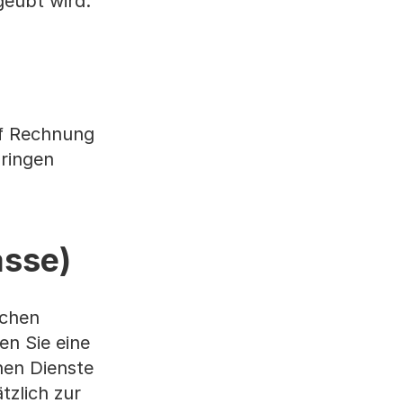
geübt wird.
uf Rechnung
bringen
asse)
schen
n Sie eine
hen Dienste
tzlich zur