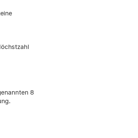
eine
Höchstzahl
 genannten 8
ung.