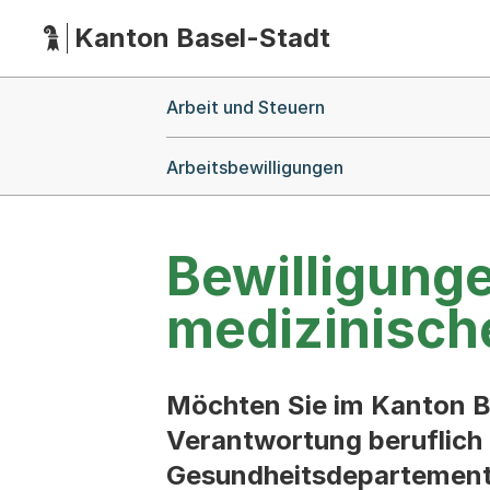
Kanton Basel-Stadt
Hauptnavigation
(Dieser Link führt zur Startseite)
Breadcrumb-Navigation
Arbeit und Steuern
Arbeitsbewilligungen
Bewilligung
medizinisch
Möchten Sie im Kanton B
Verantwortung beruflich 
Gesundheitsdepartemente