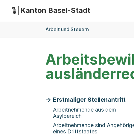
Kanton Basel-Stadt
Hauptnavigation
(Dieser Link führt zur Startseite)
Breadcrumb-Navigation
Arbeit und Steuern
Arbeitsbewi
ausländerre
Erstmaliger Stellenantritt
Arbeitnehmende aus dem
Asylbereich
Arbeitnehmende sind Angehörig
eines Drittstaates