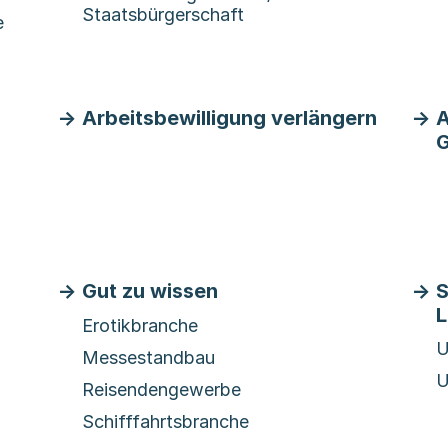
Staatsbürgerschaft
e
Arbeitsbewilligung verlängern
A
G
Gut zu wissen
S
L
Erotikbranche
U
Messestandbau
U
Reisendengewerbe
Schifffahrtsbranche