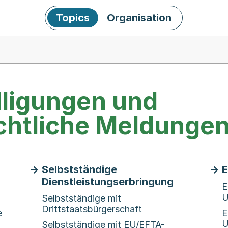
Topics
Organisation
lligungen und
chtliche Meldunge
Selbstständige
E
Dienstleistungserbringung
E
U
Selbstständige mit
Drittstaatsbürgerschaft
e
E
U
Selbstständige mit EU/EFTA-