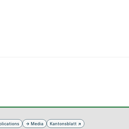
blications
Media
Kantonsblatt