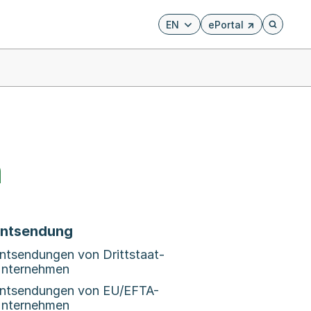
EN
ePortal
Externer Link, wird i
Öffnet di
n
ntsendung
ntsendungen von Drittstaat-
nternehmen
ntsendungen von EU/EFTA-
nternehmen