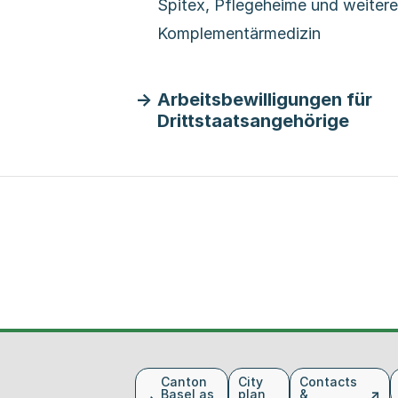
Spitex, Pflegeheime und weitere
Komplementärmedizin
Arbeitsbewilligungen für
Drittstaatsangehörige
Fusszeile
Canton
City
Contacts
Basel as
plan
&