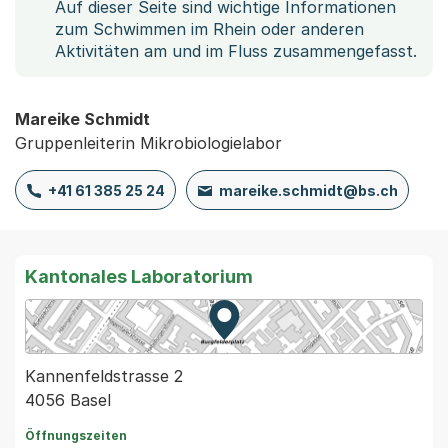
Auf dieser Seite sind wichtige Informationen
zum Schwimmen im Rhein oder anderen
Aktivitäten am und im Fluss zusammengefasst.
Mareike Schmidt
Gruppenleiterin Mikrobiologielabor
+41 61 385 25 24
mareike.schmidt@bs.ch
Kantonales Laboratorium
Zur Karte von MapBS.
Externer Link, wird in einem
Kannenfeldstrasse 2
4056 Basel
Öffnungszeiten