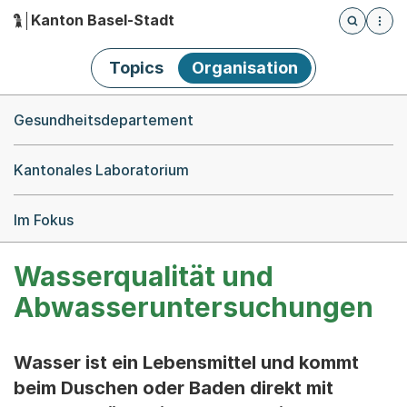
Kanton Basel-Stadt
Öffnet die
(Dieser Link führt zur Startseite)
Hauptnavigation
Topics
Organisation
Breadcrumb-Navigation
Gesundheitsdepartement
Kantonales Laboratorium
Im Fokus
Wasserqualität und
Abwasseruntersuchungen
Wasser ist ein Lebensmittel und kommt
beim Duschen oder Baden direkt mit