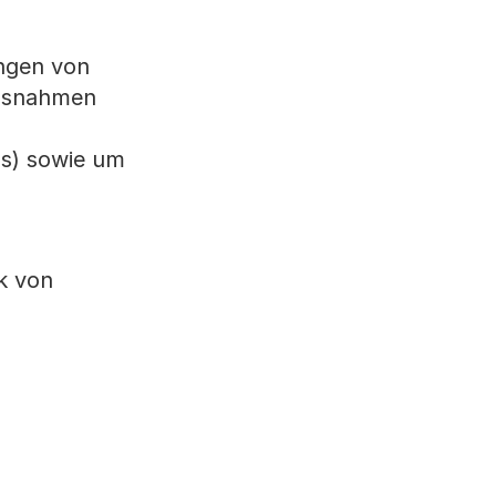
ungen von
assnahmen
ps) sowie um
k von