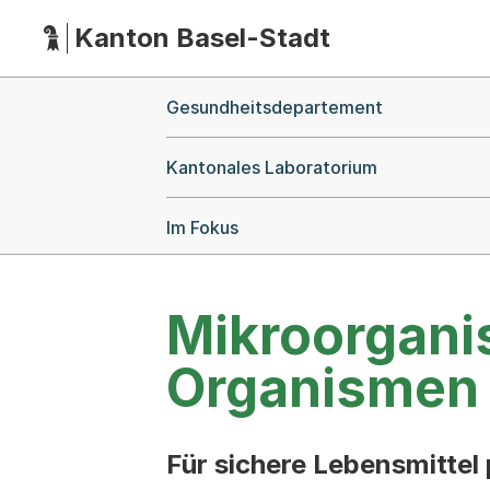
Kanton Basel-Stadt
Hauptnavigation
(Dieser Link führt zur Startseite)
Breadcrumb-Navigation
Gesundheitsdepartement
Kantonales Laboratorium
Im Fokus
Mikroorgani
Organismen 
Für sichere Lebensmittel