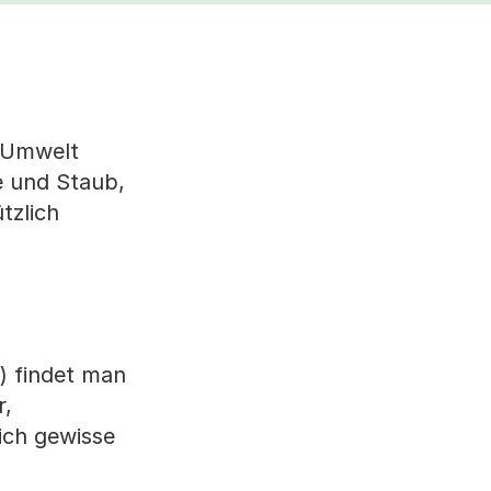
r Umwelt
e und Staub,
tzlich
) findet man
r,
ich gewisse