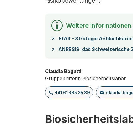
Risikobewertungen.
Weitere Informationen 
StAR – Strategie Antibiotikare
ANRESIS, das Schweizerische Z
Claudia Bagutti
Gruppenleiterin Biosicherheitslabor
+41 61 385 25 89
claudia.bag
Biosicherheitsla