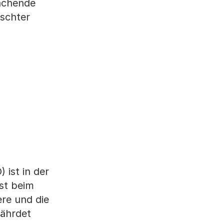
achende
schter
 ist in der
st beim
re und die
fährdet