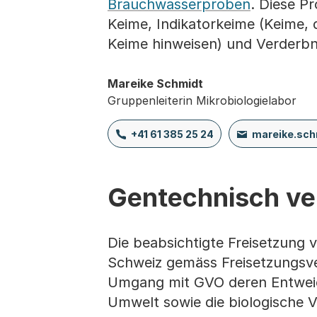
Brauchwasserproben
. Diese P
Keime, Indikatorkeime (Keime,
Keime hinweisen) und Verderbn
Mareike Schmidt
Gruppenleiterin Mikrobiologielabor
+41 61 385 25 24
mareike.sc
Gentechnisch ve
Die beabsichtigte Freisetzung 
Schweiz gemäss Freisetzungsve
Umgang mit GVO deren Entweich
Umwelt sowie die biologische V