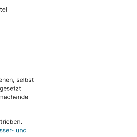
tel
enen, selbst
ngesetzt
nkmachende
trieben.
sser- und