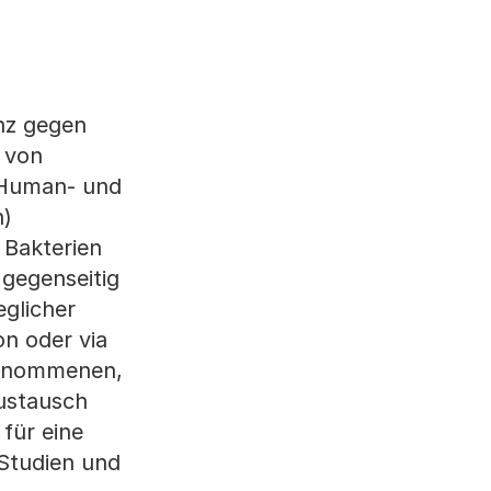
enz gegen
 von
r Human- und
n)
 Bakterien
 gegenseitig
eglicher
on oder via
genommenen,
Austausch
für eine
 Studien und