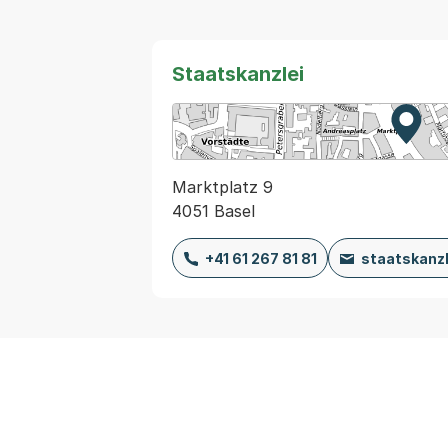
Staatskanzlei
Zur K
Exter
Marktplatz 9
4051 Basel
+41 61 267 81 81
staatskanz