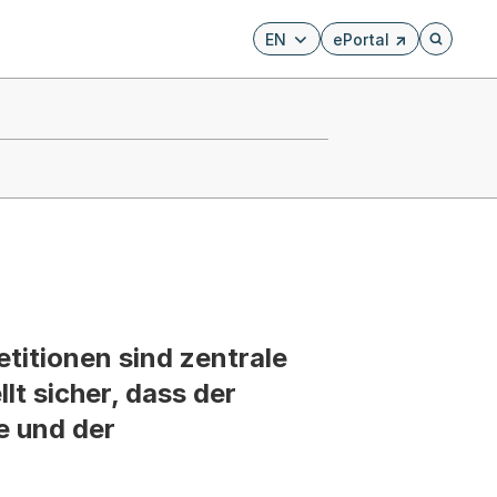
EN
ePortal
Externer Link, wird i
Öffnet di
titionen sind zentrale
lt sicher, dass der
e und der