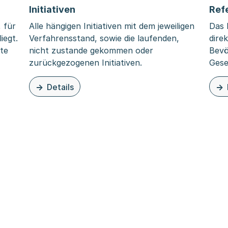
Initiativen
Ref
, für
Alle hängigen Initiativen mit dem jeweiligen
Das 
iegt.
Verfahrensstand, sowie die laufenden,
dire
te
nicht zustande gekommen oder
Bevö
zurückgezogenen Initiativen.
Gese
Details
 und Abstimmungen
zu dieser Organisationsseite: Initiativen
zu d
en