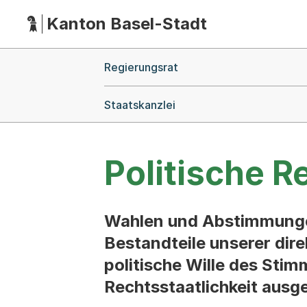
Kanton Basel-Stadt
Hauptnavigation
(Dieser Link führt zur Startseite)
Breadcrumb-Navigation
Regierungsrat
Staatskanzlei
Politische R
Wahlen und Abstimmungen 
Bestandteile unserer dire
politische Wille des Sti
Rechtsstaatlichkeit ausg