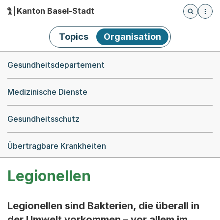
Kanton Basel-Stadt
Öffnet die
(Dieser Link führt zur Startseite)
Hauptnavigation
Topics
Organisation
Breadcrumb-Navigation
Gesundheitsdepartement
Medizinische Dienste
Gesundheitsschutz
Übertragbare Krankheiten
Legionellen
Legionellen sind Bakterien, die überall in
der Umwelt vorkommen – vor allem im