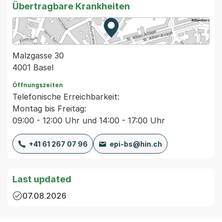
Übertragbare Krankheiten
Zur Karte von MapBS.
Externer Link, wird in einem
Malzgasse 30
4001 Basel
Öffnungszeiten
Telefonische Erreichbarkeit:
Montag bis Freitag:
09:00 - 12:00 Uhr und 14:00 - 17:00 Uhr
+41 61 267 07 96
epi-bs@hin.ch
Last updated
07.08.2026