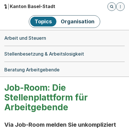
Kanton Basel-Stadt
Öffnet die
(Dieser Link führt zur Startseite)
Hauptnavigation
Topics
Organisation
Breadcrumb-Navigation
Arbeit und Steuern
Stellenbesetzung & Arbeitslosigkeit
Beratung Arbeitgebende
Job-Room: Die
Stellenplattform für
Arbeitgebende
Via Job-Room melden Sie unkompliziert