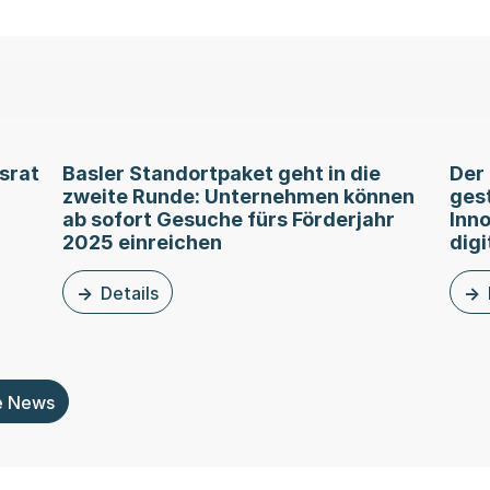
srat
Basler Standortpaket geht in die
Der 
zweite Runde: Unternehmen können
ges
ab sofort Gesuche fürs Förderjahr
Inn
2025 einreichen
digi
andortpaket: Regierungsrat wählt Forschungsbeirat für Fo
Details
zu dieser Medienmitteilung: Basler Standortpaket 
zu d
e News