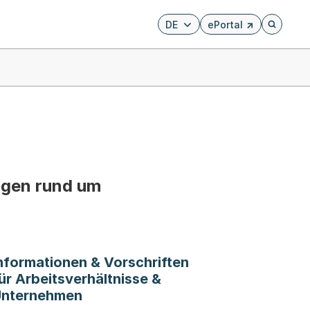
DE
ePortal
Externer Link, wird i
Öffnet di
ragen rund um
nformationen & Vorschriften
ür Arbeitsverhältnisse &
nternehmen