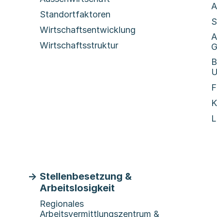
A
Standortfaktoren
S
Wirtschaftsentwicklung
A
Wirtschaftsstruktur
G
B
U
F
K
L
Stellenbesetzung &
Arbeitslosigkeit
Regionales
Arbeitsvermittlungszentrum &