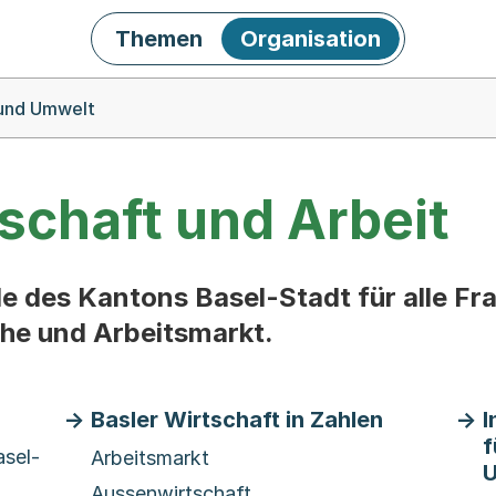
Themen
Organisation
 und Umwelt
schaft und Arbeit
lle des Kantons Basel-Stadt für alle F
he und Arbeitsmarkt.
Basler Wirtschaft in Zahlen
I
f
asel-
Arbeitsmarkt
U
Aussenwirtschaft