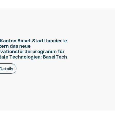
Kanton Basel-Stadt lancierte
tern das neue
ovationsförderprogramm für
tale Technologien: BaselTech
rschungskooperationen
Details
geht in die zweite Runde: Unternehmen können ab sofort G
ieser News: Der Kanton Basel-Stadt lancierte gestern das