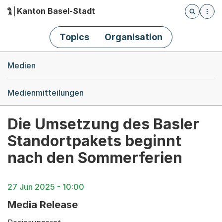
Kanton Basel-Stadt
Öffnet die
(Dieser Link führt zur Startseite)
Hauptnavigation
Topics
Organisation
Breadcrumb-Navigation
Medien
Medienmitteilungen
Die Umsetzung des Basler
Standortpakets beginnt
nach den Sommerferien
27 Jun 2025 - 10:00
Media Release