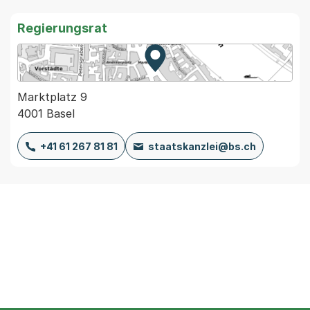
Regierungsrat
Zur Karte von MapBS.
Externer Link, wird in einem
Marktplatz 9
4001 Basel
+41 61 267 81 81
staatskanzlei@bs.ch