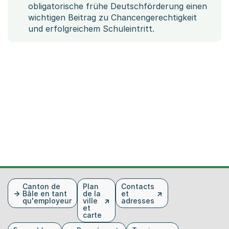
obligatorische frühe Deutschförderung einen
wichtigen Beitrag zu Chancengerechtigkeit
und erfolgreichem Schuleintritt.
Fusszeile
Canton de
Plan
Contacts
Bâle en tant
de la
et
qu'employeur
ville
adresses
et
carte