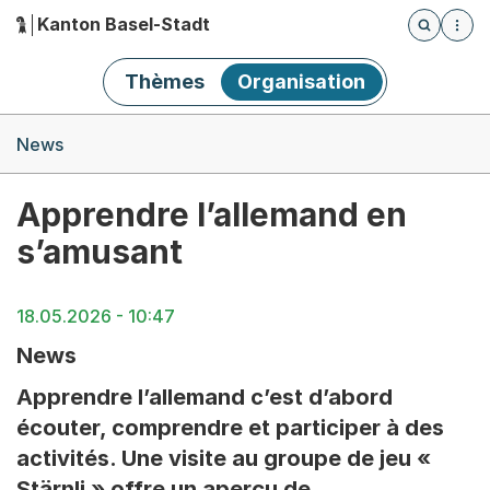
Kanton Basel-Stadt
Öffnet die
(Dieser Link führt zur Startseite)
Hauptnavigation
Thèmes
Organisation
Breadcrumb-Navigation
News
Apprendre l’allemand en
s’amusant
18.05.2026 - 10:47
News
Apprendre l’allemand c’est d’abord
écouter, comprendre et participer à des
activités. Une visite au groupe de jeu «
Stärnli » offre un aperçu de