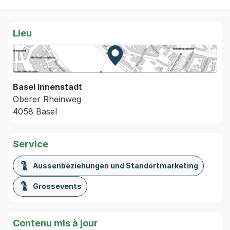
Lieu
Zur Karte von MapBS.
Externer Link, wird in einem
Basel Innenstadt
Oberer Rheinweg
4058 Basel
Service
Aussenbeziehungen und Standortmarketing
Grossevents
Contenu mis à jour