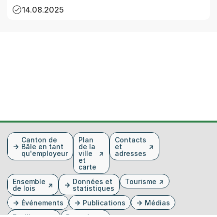
14.08.2025
Fusszeile
Canton de
Plan
Contacts
Bâle en tant
de la
et
qu'employeur
ville
adresses
et
carte
Ensemble
Données et
Tourisme
de lois
statistiques
Événements
Publications
Médias