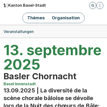
Kanton Basel-Stadt
Öffnet die
(Dieser Link führt zur Startseite)
Hauptnavigation
Thèmes
Organisation
Breadcrumb-Navigation
Veranstaltungen
13. septembre
2025
Basler Chornacht
Basel Innenstadt
13.09.2025 | La diversité de la
scène chorale bâloise se dévoile
lors de la Nuit des chœurs de Bâle: