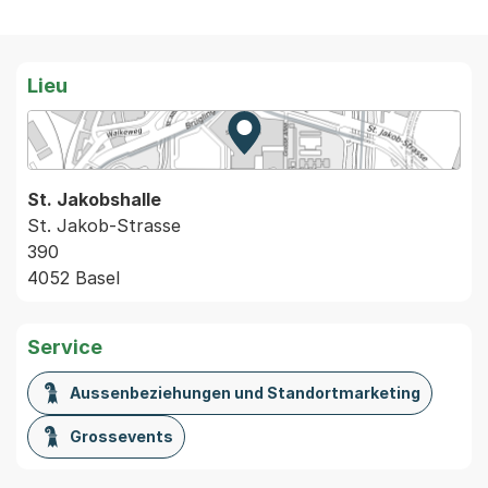
Lieu
Zur Karte von MapBS.
Externer Link, wird in einem
St. Jakobshalle
St. Jakob-Strasse
390
4052 Basel
Service
Aussenbeziehungen und Standortmarketing
Grossevents