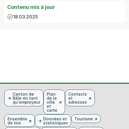
Contenu mis à jour
18.03.2025
Fusszeile
Canton de
Plan
Contacts
Bâle en tant
de la
et
qu'employeur
ville
adresses
et
carte
Ensemble
Données et
Tourisme
de lois
statistiques