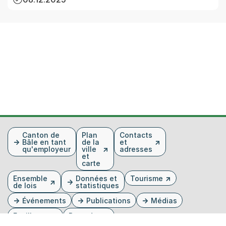
Fusszeile
Canton de
Plan
Contacts
Bâle en tant
de la
et
qu'employeur
ville
adresses
et
carte
Ensemble
Données et
Tourisme
de lois
statistiques
Événements
Publications
Médias
Feuille
Base de
cantonale
données