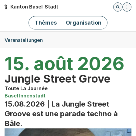
Kanton Basel-Stadt
Öffnet die
(Dieser Link führt zur Startseite)
Hauptnavigation
Thèmes
Organisation
Breadcrumb-Navigation
Veranstaltungen
15. août 2026
Jungle Street Grove
Toute La Journée
Basel Innenstadt
15.08.2026 | La Jungle Street
Groove est une parade techno à
Bâle.