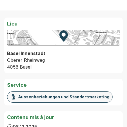
Lieu
Zur Karte von MapBS.
Externer Link, wird in einem
Basel Innenstadt
Oberer Rheinweg
4058 Basel
Service
Aussenbeziehungen und Standortmarketing
Contenu mis à jour
08.12.2025