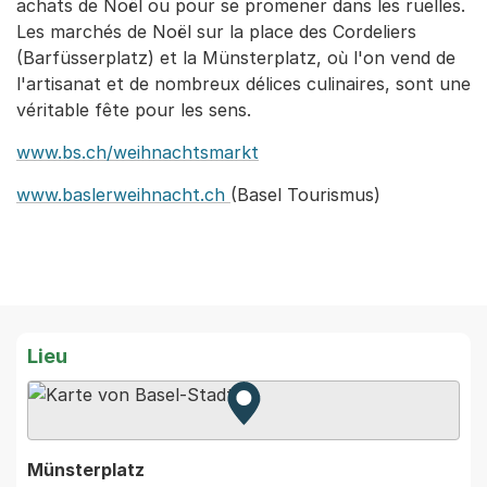
achats de Noël ou pour se promener dans les ruelles.
Les marchés de Noël sur la place des Cordeliers
(Barfüsserplatz) et la Münsterplatz, où l'on vend de
l'artisanat et de nombreux délices culinaires, sont une
véritable fête pour les sens.
www.bs.ch/weihnachtsmarkt
www.baslerweihnacht.ch
(Basel Tourismus)
Lieu
Zur Karte von MapBS.
Externer Link, wird in einem
Münsterplatz