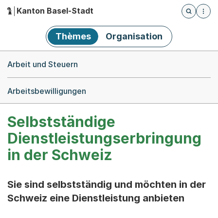
Kanton Basel-Stadt
Öffnet die
(Dieser Link führt zur Startseite)
Hauptnavigation
Thèmes
Organisation
Breadcrumb-Navigation
Arbeit und Steuern
Arbeitsbewilligungen
Selbstständige
Dienstleistungserbringung
in der Schweiz
Sie sind selbstständig und möchten in der
Schweiz eine Dienstleistung anbieten