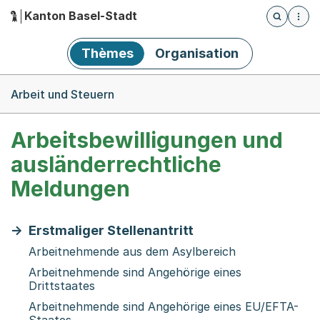
Kanton Basel-Stadt
Öffnet die
(Dieser Link führt zur Startseite)
Hauptnavigation
Thèmes
Organisation
Breadcrumb-Navigation
Arbeit und Steuern
Arbeitsbewilligungen und
ausländerrechtliche
Meldungen
Erstmaliger Stellenantritt
Arbeitnehmende aus dem Asylbereich
Arbeitnehmende sind Angehörige eines
Drittstaates
Arbeitnehmende sind Angehörige eines EU/EFTA-