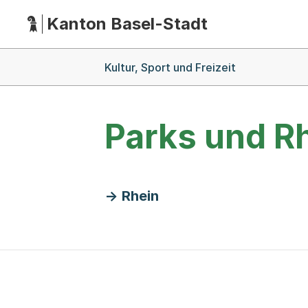
Kanton Basel-Stadt
Hauptnavigation
(Dieser Link führt zur Startseite)
Breadcrumb-Navigation
Kultur, Sport und Freizeit
Parks und R
Rhein