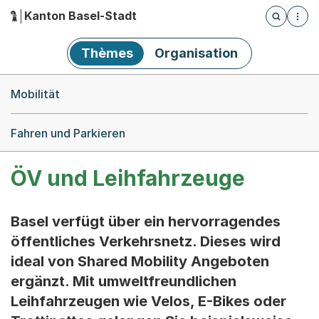
Kanton Basel-Stadt
Öffnet die
(Dieser Link führt zur Startseite)
Hauptnavigation
Thèmes
Organisation
Breadcrumb-Navigation
Mobilität
Fahren und Parkieren
ÖV und Leihfahrzeuge
Basel verfügt über ein hervorragendes
öffentliches Verkehrsnetz. Dieses wird
ideal von Shared Mobility Angeboten
ergänzt. Mit umweltfreundlichen
Leihfahrzeugen wie Velos, E-Bikes oder