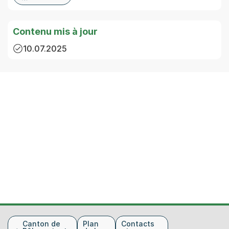
Contenu mis à jour
10.07.2025
Fusszeile
Canton de
Plan
Contacts