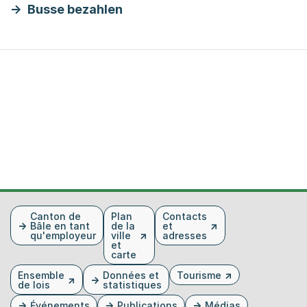
Busse bezahlen
Fusszeile
Canton de
Plan
Contacts
Bâle en tant
de la
et
qu'employeur
ville
adresses
et
carte
Ensemble
Données et
Tourisme
de lois
statistiques
Événements
Publications
Médias