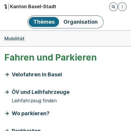
Kanton Basel-Stadt
Öffnet die
(Dieser Link führt zur Startseite)
Hauptnavigation
Thèmes
Organisation
Breadcrumb-Navigation
Mobilität
Fahren und Parkieren
Velofahren in Basel
ÖV und Leihfahrzeuge
Leihfahrzeug finden
Wo parkieren?
Parkkarten