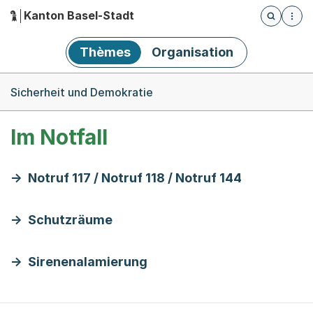
Kanton Basel-Stadt
Öffnet die
(Dieser Link führt zur Startseite)
Hauptnavigation
Thèmes
Organisation
Breadcrumb-Navigation
Sicherheit und Demokratie
Im Notfall
Notruf 117 / Notruf 118 / Notruf 144
Schutzräume
Sirenenalamierung