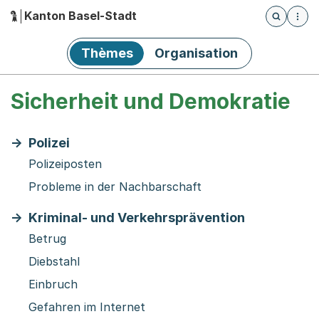
Kanton Basel-Stadt
Öffnet die
(Dieser Link führt zur Startseite)
Hauptnavigation
Thèmes
Organisation
Sicherheit und Demokratie
Polizei
Polizeiposten
Probleme in der Nachbarschaft
Kriminal- und Verkehrsprävention
Betrug
Diebstahl
Einbruch
Gefahren im Internet