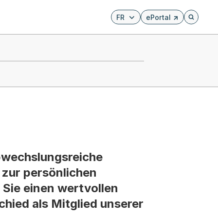
FR
ePortal
Externer Link, wird i
Öffnet di
 abwechslungsreiche
 zur persönlichen
Sie einen wertvollen
hied als Mitglied unserer