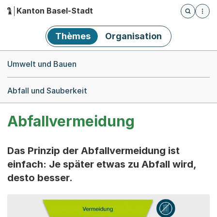
Kanton Basel-Stadt
Öffnet die
(Dieser Link führt zur Startseite)
Hauptnavigation
Thèmes
Organisation
Breadcrumb-Navigation
Umwelt und Bauen
Abfall und Sauberkeit
Abfallvermeidung
Das Prinzip der Abfallvermeidung ist
einfach: Je später etwas zu Abfall wird,
desto besser.