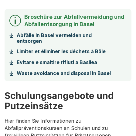
Broschüre zur Abfallvermeidung und
Abfallentsorgung in Basel
Abfälle in Basel vermeiden und
(Startet einen Download)
entsorgen
(Startet ei
Limiter et éliminer les déchets à Bâle
(Startet einen 
Evitare e smaltire rifiuti a Basilea
(Startet 
Waste avoidance and disposal in Basel
Schulungsangebote und
Putzeinsätze
Hier finden Sie Informationen zu
Abfallpräventionskursen an Schulen und zu
freiwilligen Putzeinsätzen für Privatpersonen.