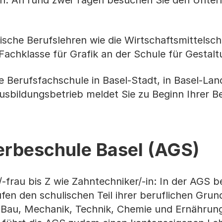
. An rund zwei Tagen besuchen Sie den Unterri
sche Berufslehren wie die Wirtschaftsmittelschu
 Fachklasse für Grafik an der Schule für Gestal
e Berufsfachschule in Basel-Stadt, in Basel-La
usbildungsbetrieb meldet Sie zu Beginn Ihrer B
rbeschule Basel (AGS)
frau bis Z wie Zahntechniker/-in: In der AGS 
en den schulischen Teil ihrer beruflichen Grun
r Bau, Mechanik, Technik, Chemie und Ernährung