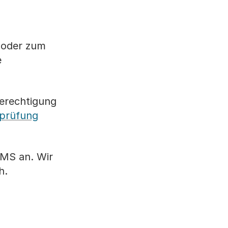
u oder zum
e
Berechtigung
eprüfung
WMS an. Wir
h.