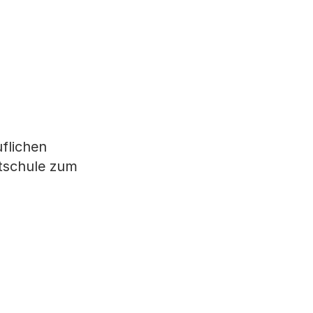
flichen
itschule zum