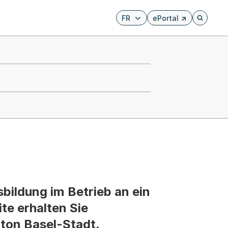
FR
ePortal
Externer Link, wird i
Öffnet di
bildung im Betrieb an ein
te erhalten Sie
ton Basel-Stadt.