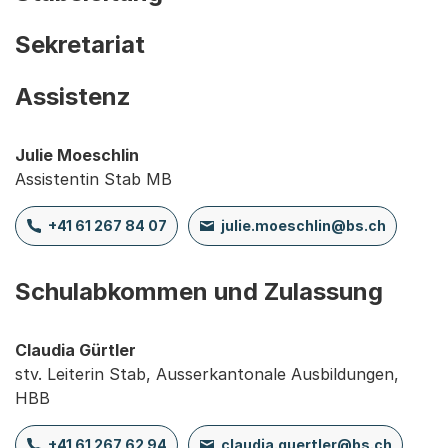
Sekretariat
Assistenz
Julie Moeschlin
Assistentin Stab MB
+41 61 267 84 07
julie.moeschlin@bs.ch
Schulabkommen und Zulassung
Claudia Gürtler
stv. Leiterin Stab, Ausserkantonale Ausbildungen,
HBB
+41 61 267 62 94
claudia.guertler@bs.ch