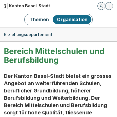
Kanton Basel-Stadt
Öffnet die
(Dieser Link führt zur Startseite)
Hauptnavigation
Themen
Organisation
Breadcrumb-Navigation
Erziehungsdepartement
Bereich Mittelschulen und
Berufsbildung
Der Kanton Basel-Stadt bietet ein grosses
Angebot an weiterführenden Schulen,
beruflicher Grundbildung, höherer
Berufsbildung und Weiterbildung. Der
Bereich Mittelschulen und Berufsbildung
sorgt für hohe Qualität, fliessende