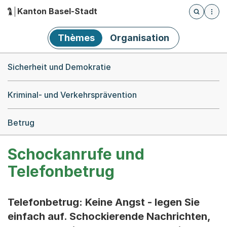
Kanton Basel-Stadt
Öffnet die
(Dieser Link führt zur Startseite)
Hauptnavigation
Thèmes
Organisation
Breadcrumb-Navigation
Sicherheit und Demokratie
Kriminal- und Verkehrsprävention
Betrug
Schockanrufe und
Telefonbetrug
Telefonbetrug: Keine Angst - legen Sie
einfach auf. Schockierende Nachrichten,