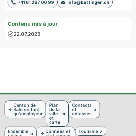
+41 61 267 00 99
info@bettingen.ch
Contenu mis à jour
22.07.2026
Fusszeile
Canton de
Plan
Contacts
Bâle en tant
de la
et
qu'employeur
ville
adresses
et
carte
Ensemble
Données et
Tourisme
de lois
statistiques