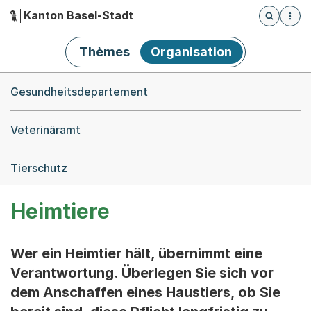
Kanton Basel-Stadt
Öffnet die
(Dieser Link führt zur Startseite)
Hauptnavigation
Thèmes
Organisation
Breadcrumb-Navigation
Gesundheitsdepartement
Veterinäramt
Tierschutz
Heimtiere
Wer ein Heimtier hält, übernimmt eine
Verantwortung. Überlegen Sie sich vor
dem Anschaffen eines Haustiers, ob Sie