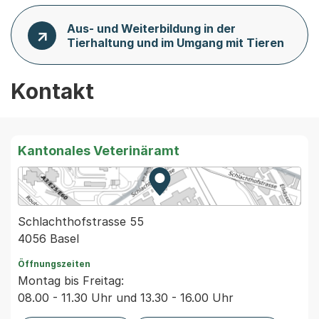
Aus- und Weiterbildung in der
Tierhaltung und im Umgang mit Tieren
Kontakt
Kantonales Veterinäramt
Zur Karte von MapBS.
Externer Link, wird in einem
Schlachthofstrasse 55
4056 Basel
Öffnungszeiten
Montag bis Freitag:
08.00 - 11.30 Uhr und 13.30 - 16.00 Uhr