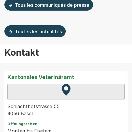
Tous les communiqués de presse
Toutes les actualités
Kontakt
Kantonales Veterinäramt
Zur Karte von MapBS.
Externer Link, wird in einem
Schlachthofstrasse 55
4056 Basel
Öffnungszeiten
Montag bis Freitag: