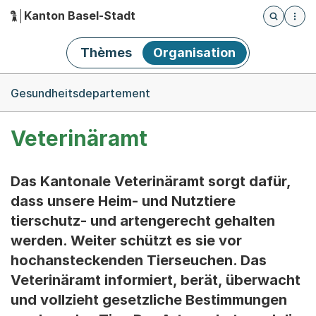
Kanton Basel-Stadt
Öffnet die
(Dieser Link führt zur Startseite)
Hauptnavigation
Thèmes
Organisation
Breadcrumb-Navigation
Gesundheitsdepartement
Veterinäramt
Das Kantonale Veterinäramt sorgt dafür,
dass unsere Heim- und Nutztiere
tierschutz- und artengerecht gehalten
werden. Weiter schützt es sie vor
hochansteckenden Tierseuchen. Das
Veterinäramt informiert, berät, überwacht
und vollzieht gesetzliche Bestimmungen