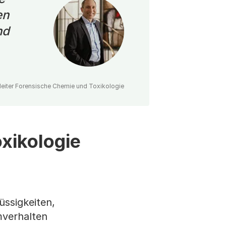
en
nd
leiter Forensische Chemie und Toxikologie
xikologie
üssigkeiten,
verhalten