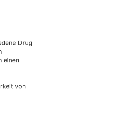
iedene Drug
n
n einen
rkeit von