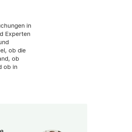
uchungen in
nd Experten
 und
el, ob die
and, ob
d ob in
e