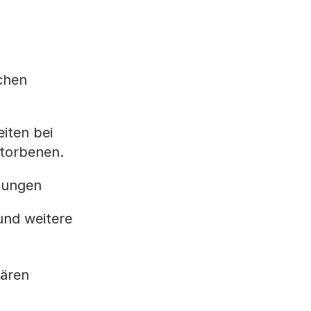
chen
iten bei
storbenen.
llungen
und weitere
lären