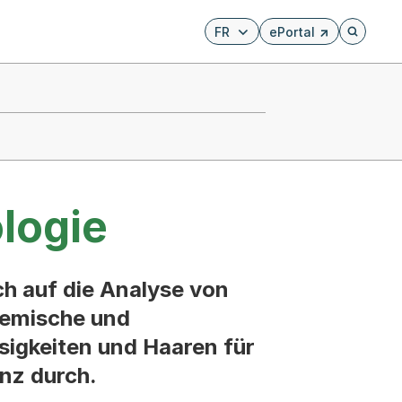
FR
ePortal
Externer Link, wird i
Öffnet di
logie
ch auf die Analyse von
hemische und
sigkeiten und Haaren für
nz durch.