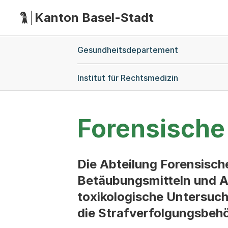
Kanton Basel-Stadt
Hauptnavigation
(Dieser Link führt zur Startseite)
Breadcrumb-Navigation
Gesundheitsdepartement
Institut für Rechtsmedizin
Forensische
Die Abteilung Forensisch
Betäubungsmitteln und A
toxikologische Untersuch
die Strafverfolgungsbeh