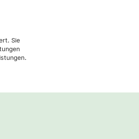
rt. Sie
htungen
istungen.