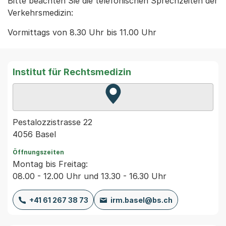
Bitte beachten Sie die telefonischen Sprechzeiten der
Verkehrsmedizin:
Vormittags von 8.30 Uhr bis 11.00 Uhr
Institut für Rechtsmedizin
Zur Karte von MapBS.
Externer Link, wird in einem
Pestalozzistrasse 22
4056 Basel
Öffnungszeiten
Montag bis Freitag:
08.00 - 12.00 Uhr und 13.30 - 16.30 Uhr
+41 61 267 38 73
irm.basel@bs.ch