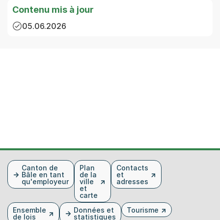
Contenu mis à jour
05.06.2026
Fusszeile
Canton de
Plan
Contacts
Bâle en tant
de la
et
qu'employeur
ville
adresses
et
carte
Ensemble
Données et
Tourisme
de lois
statistiques