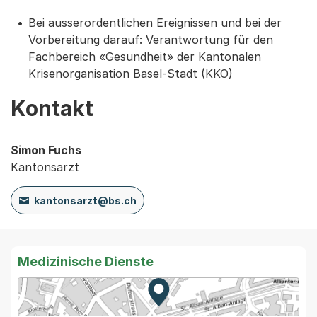
Bei ausserordentlichen Ereignissen und bei der
Vorbereitung darauf: Verantwortung für den
Fachbereich «Gesundheit» der Kantonalen
Krisenorganisation Basel-Stadt (KKO)
Kontakt
Simon Fuchs
Kantonsarzt
kantonsarzt@bs.ch
Medizinische Dienste
Zur Karte von MapBS.
Externer Link, wird in einem