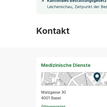
Kantonales Bestattungsgesetz 
Leichenschau, Zeitpunkt der Be
Kontakt
Medizinische Dienste
Zur K
Exter
Malzgasse 30
4001 Basel
Öffnungszeiten