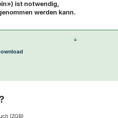
in») ist notwendig,
vorgenommen werden kann.
Download
?
buch (ZGB)