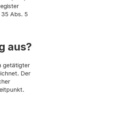
egister
 35 Abs. 5
ng aus?
 getätigter
ichnet. Der
cher
Zeitpunkt.