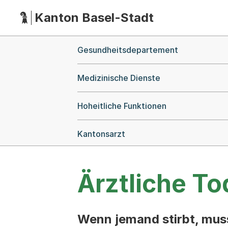
Kanton Basel-Stadt
Hauptnavigation
(Dieser Link führt zur Startseite)
Breadcrumb-Navigation
Gesundheitsdepartement
Medizinische Dienste
Hoheitliche Funktionen
Kantonsarzt
Ärztliche T
Wenn jemand stirbt, muss 