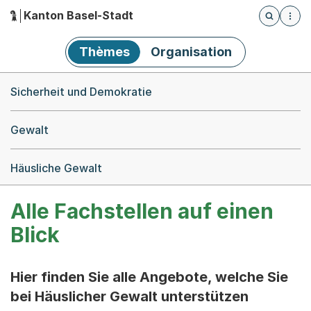
Kanton Basel-Stadt
Öffnet die
(Dieser Link führt zur Startseite)
Hauptnavigation
Thèmes
Organisation
Breadcrumb-Navigation
Sicherheit und Demokratie
Gewalt
Häusliche Gewalt
Alle Fachstellen auf einen
Blick
Hier finden Sie alle Angebote, welche Sie
bei Häuslicher Gewalt unterstützen