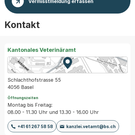
Vermisstmeldung erfassen
Kontakt
Kantonales Veterinäramt
Zur Karte von MapBS.
Externer Link, wird in einem
Schlachthofstrasse 55
4056 Basel
Öffnungszeiten
Montag bis Freitag:
08.00 - 11.30 Uhr und 13.30 - 16.00 Uhr
+41 61 267 58 58
kanzlei.vetamt@bs.ch