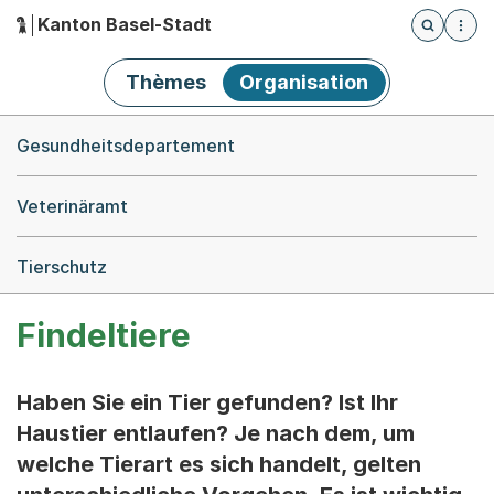
Kanton Basel-Stadt
Öffnet die
(Dieser Link führt zur Startseite)
Hauptnavigation
Thèmes
Organisation
Breadcrumb-Navigation
Gesundheitsdepartement
Veterinäramt
Tierschutz
Findeltiere
Haben Sie ein Tier gefunden? Ist Ihr
Haustier entlaufen? Je nach dem, um
welche Tierart es sich handelt, gelten