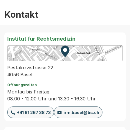
Kontakt
Institut für Rechtsmedizin
Zur Karte von MapBS.
Externer Link, wird in einem
Pestalozzistrasse 22
4056 Basel
Öffnungszeiten
Montag bis Freitag:
08.00 - 12.00 Uhr und 13.30 - 16.30 Uhr
+41 61 267 38 73
irm.basel@bs.ch