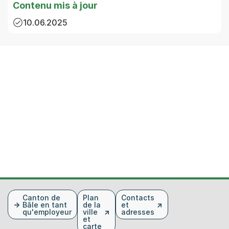
Contenu mis à jour
10.06.2025
Fusszeile
Canton de
Plan
Contacts
Bâle en tant
de la
et
qu'employeur
ville
adresses
et
carte