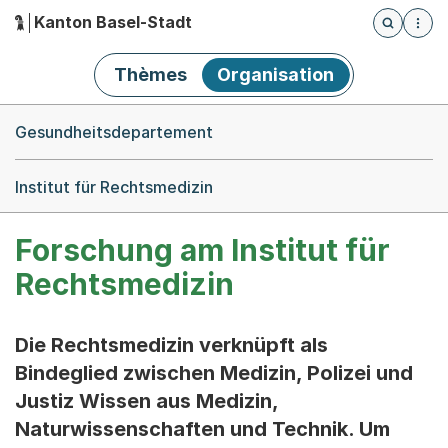
Kanton Basel-Stadt
Öffnet die
(Dieser Link führt zur Startseite)
Hauptnavigation
Thèmes
Organisation
Breadcrumb-Navigation
Gesundheitsdepartement
Institut für Rechtsmedizin
Forschung am Institut für
Rechtsmedizin
Die Rechtsmedizin verknüpft als
Bindeglied zwischen Medizin, Polizei und
Justiz Wissen aus Medizin,
Naturwissenschaften und Technik. Um