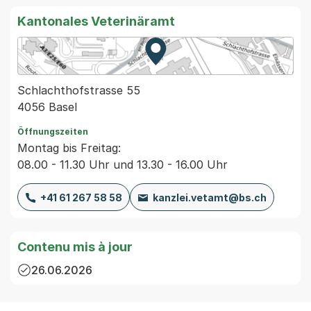
Kantonales Veterinäramt
Zur Karte von MapBS.
Externer Link, wird in einem
Schlachthofstrasse 55
4056 Basel
Öffnungszeiten
Montag bis Freitag:
08.00 - 11.30 Uhr und 13.30 - 16.00 Uhr
+41 61 267 58 58
kanzlei.vetamt@bs.ch
Contenu mis à jour
26.06.2026