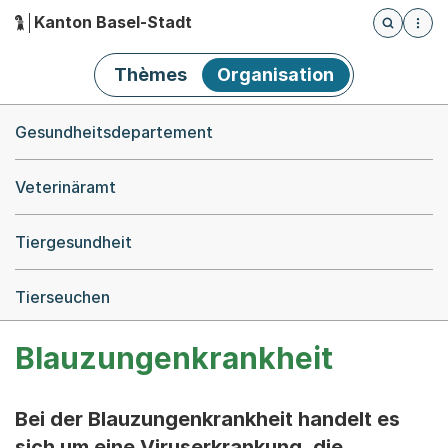
Kanton Basel-Stadt
Öffnet die
(Dieser Link führt zur Startseite)
Hauptnavigation
Thèmes
Organisation
Breadcrumb-Navigation
Gesundheitsdepartement
Veterinäramt
Tiergesundheit
Tierseuchen
Blauzungenkrankheit
Bei der Blauzungenkrankheit handelt es
sich um eine Viruserkrankung, die