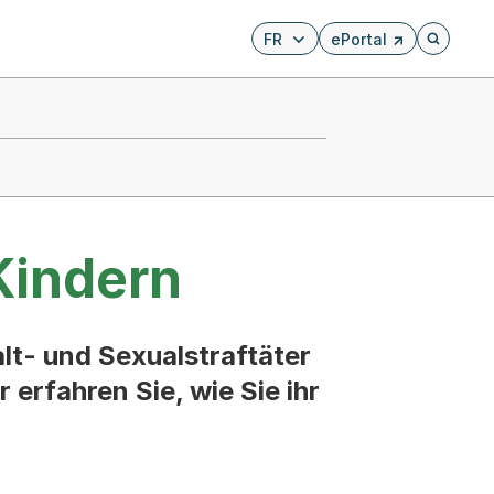
FR
ePortal
Externer Link, wird i
Öffnet di
Kindern
lt- und Sexualstraftäter
 erfahren Sie, wie Sie ihr