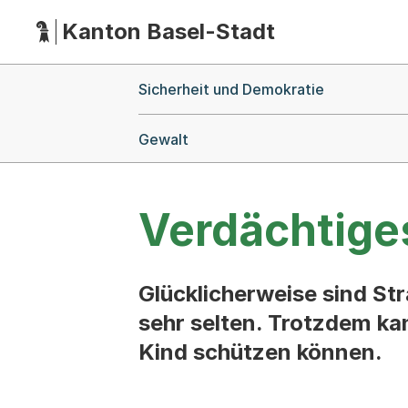
Kanton Basel-Stadt
Hauptnavigation
(Dieser Link führt zur Startseite)
Breadcrumb-Navigation
Sicherheit und Demokratie
Gewalt
Verdächtige
Glücklicherweise sind St
sehr selten. Trotzdem kan
Kind schützen können.