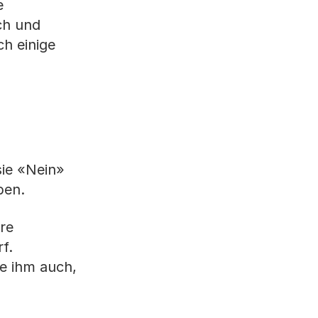
e
ch und
ch einige
ie «Nein»
eben.
re
f.
ie ihm auch,