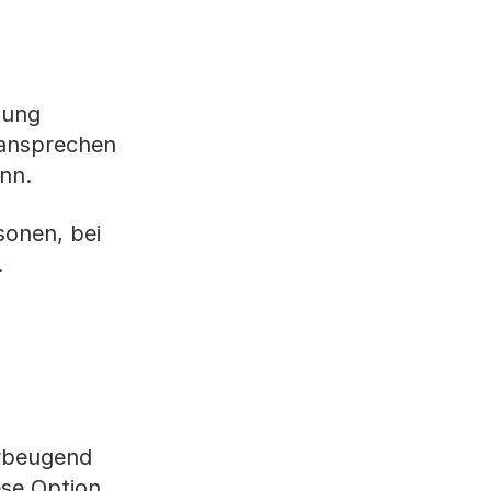
bung
 ansprechen
ann.
sonen, bei
.
orbeugend
ese Option