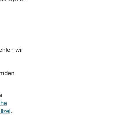
ehlen wir
emden
e
che
izei
.