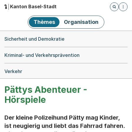
Kanton Basel-Stadt
Öffnet die
(Dieser Link führt zur Startseite)
Hauptnavigation
Thèmes
Organisation
Breadcrumb-Navigation
Sicherheit und Demokratie
Kriminal- und Verkehrsprävention
Verkehr
Pättys Abenteuer -
Hörspiele
Der kleine Polizeihund Pätty mag Kinder,
ist neugierig und liebt das Fahrrad fahren.