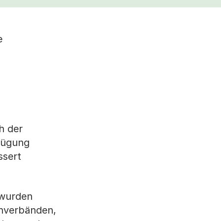
e
h der
rfügung
ssert
 wurden
enverbänden,