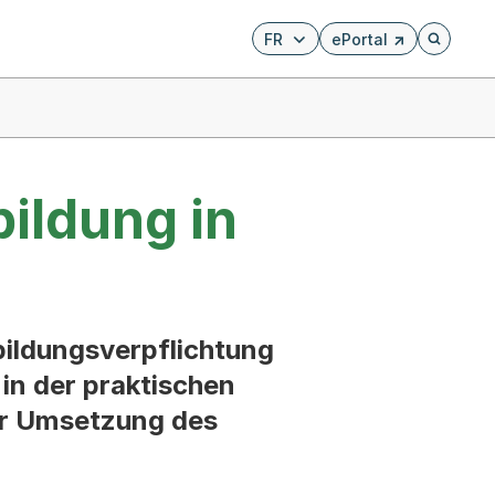
FR
ePortal
Externer Link, wird i
Öffnet di
ildung in
bildungsverpflichtung
 in der praktischen
er Umsetzung des