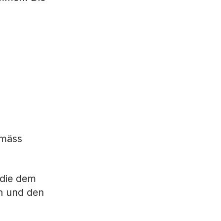
emäss
 die dem
n und den