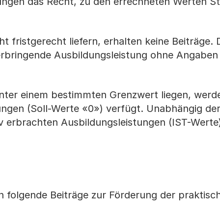
gungen das Recht, zu den errechneten Werten St
t fristgerecht liefern, erhalten keine Beiträge. 
 erbringende Ausbildungsleistung ohne Angaben
nter einem bestimmten Grenzwert liegen, werde
ungen (Soll-Werte «0») verfügt. Unabhängig de
v erbrachten Ausbildungsleistungen (IST-Werte)
n folgende Beiträge zur Förderung der praktisc