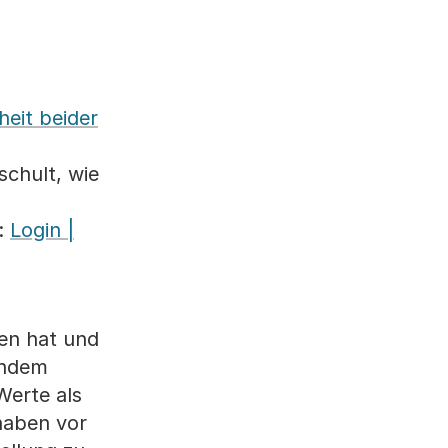
eit beider
schult, wie
l:
Login |
gen hat und
gendem
Werte als
haben vor