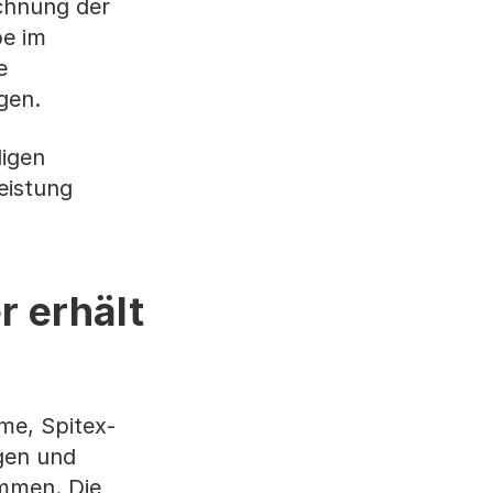
echnung der
be im
e
gen.
ligen
eistung
r erhält
me, Spitex-
gen und
ommen. Die