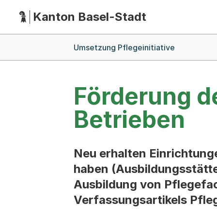
Kanton Basel-Stadt
Hauptnavigation
(Dieser Link führt zur Startseite)
Breadcrumb-Navigation
Umsetzung Pflegeinitiative
Förderung de
Betrieben
Neu erhalten Einrichtung
haben (Ausbildungsstätten
Ausbildung von Pflegef
Verfassungsartikels Pfleg