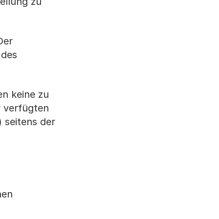
ellung zu
Der
 des
n keine zu
r verfügten
 seitens der
hen