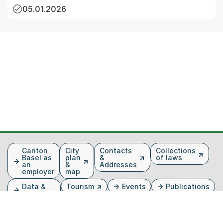
05.01.2026
Fusszeile
Canton
City
Contacts
Collections
Basel as
plan
&
of laws
an
&
Addresses
employer
map
Data &
Tourism
Events
Publications
statistics
Media
Kantonsblatt
Image
database
of the