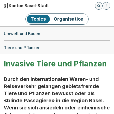
Kanton Basel-Stadt
Öffnet die
(Dieser Link führt zur Startseite)
Hauptnavigation
Topics
Organisation
Breadcrumb-Navigation
Umwelt und Bauen
Tiere und Pflanzen
Invasive Tiere und Pflanzen
Durch den internationalen Waren- und
Reiseverkehr gelangen gebietsfremde
Tiere und Pflanzen bewusst oder als
«blinde Passagiere» in die Region Basel.
Wenn sie sich ansiedeln oder einheimische