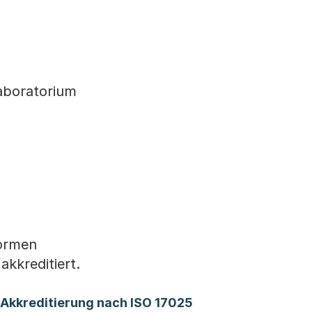
Laboratorium
Normen
kkreditiert.
(Startet einen Dow
 Akkreditierung nach ISO 17025