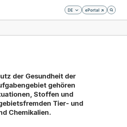
DE
ePortal
Externer Link, wird i
Öffnet di
utz der Gesundheit der
ufgabengebiet gehören
tuationen, Stoffen und
gebietsfremden Tier- und
nd Chemikalien.