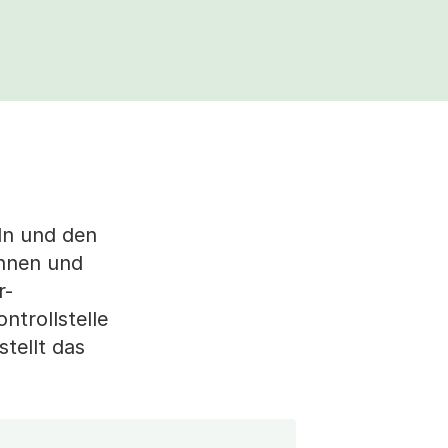
ln und den
innen und
r-
ntrollstelle
tellt das