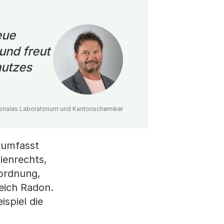
eue
und freut
hutzes
tonales Laboratorium und Kantonschemiker
 umfasst
ienrechts,
rordnung,
eich Radon.
spiel die