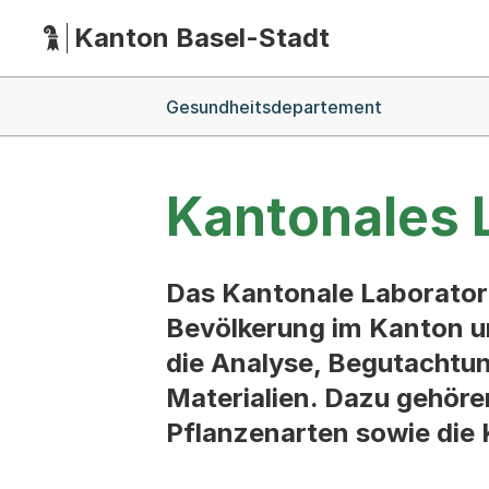
Kanton Basel-Stadt
Hauptnavigation
(Dieser Link führt zur Startseite)
Breadcrumb-Navigation
Gesundheitsdepartement
Kantonales 
Das Kantonale Laboratori
Bevölkerung im Kanton u
die Analyse, Begutachtun
Materialien. Dazu gehör
Pflanzenarten sowie die 