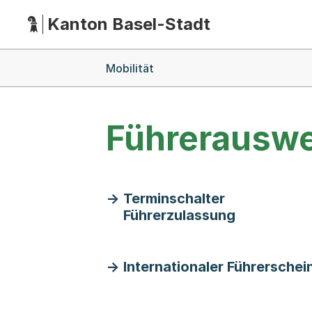
Kanton Basel-Stadt
Hauptnavigation
(Dieser Link führt zur Startseite)
Breadcrumb-Navigation
Mobilität
Führerauswe
Terminschalter
Führerzulassung
Internationaler Führerschei