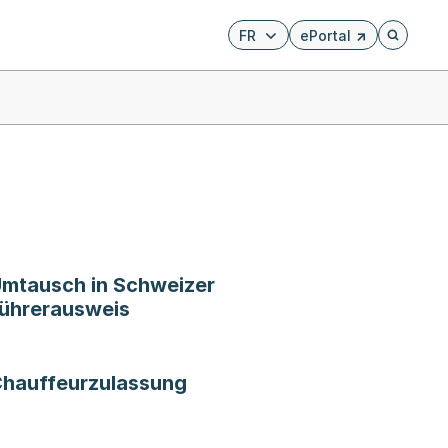
FR
ePortal
Externer Link, wird i
Öffnet di
mtausch in Schweizer
ührerausweis
hauffeurzulassung