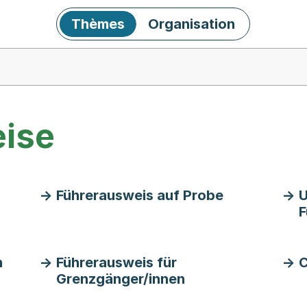
Thèmes
Organisation
ise
Führerausweis auf Probe
U
F
n
Führerausweis für
C
Grenzgänger/innen