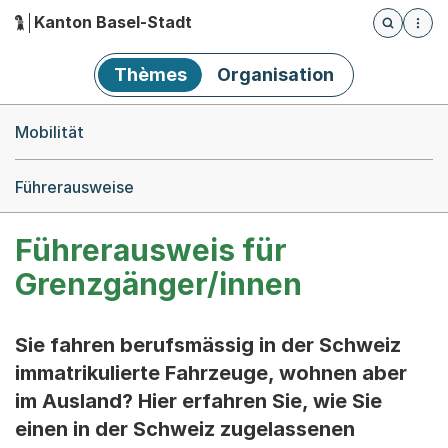
Kanton Basel-Stadt
Öffnet die
(Dieser Link führt zur Startseite)
Hauptnavigation
Thèmes
Organisation
Breadcrumb-Navigation
Mobilität
Führerausweise
Führerausweis für
Grenzgänger/innen
Sie fahren berufsmässig in der Schweiz
immatrikulierte Fahrzeuge, wohnen aber
im Ausland? Hier erfahren Sie, wie Sie
einen in der Schweiz zugelassenen