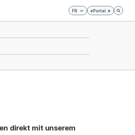
FR
ePortal
Externer Link, wird i
Öffnet di
en direkt mit unserem