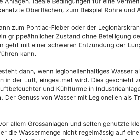
e Anlagen. Ideale Bedingungen für eine Verme
 benetzte Oberflächen, zum Beispiel Rohre und 
 kann zum Pontiac-Fieber oder der Legionärskran
 ein grippeähnlicher Zustand ohne Beteiligung d
en geht mit einer schweren Entzündung der Lung
führen kann.
teht dann, wenn legionellenhaltiges Wasser al
n in der Luft, eingeatmet wird. Dies geschieht z
uftbefeuchter und Kühltürme in Industrieanla
en. Der Genuss von Wasser mit Legionellen als T
 vor allem Grossanlagen und selten genutzte kle
ier die Wassermenge nicht regelmässig auf ein