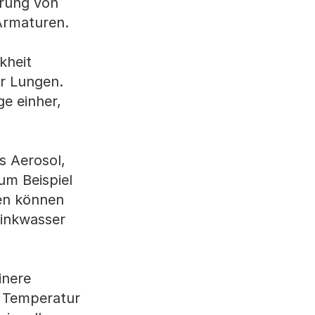
hrung von
Armaturen.
kheit
er Lungen.
e einher,
s Aerosol,
um Beispiel
gen können
rinkwasser
inere
e Temperatur