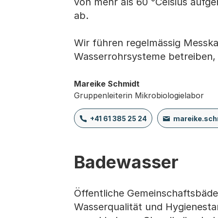
von mehr als 60 °Celsius aufgeh
ab.
Wir führen regelmässig Messka
Wasserrohrsysteme betreiben, u
Mareike Schmidt
Gruppenleiterin Mikrobiologielabor
+41 61 385 25 24
mareike.sc
Badewasser
Öffentliche Gemeinschaftsbäde
Wasserqualität und Hygienesta