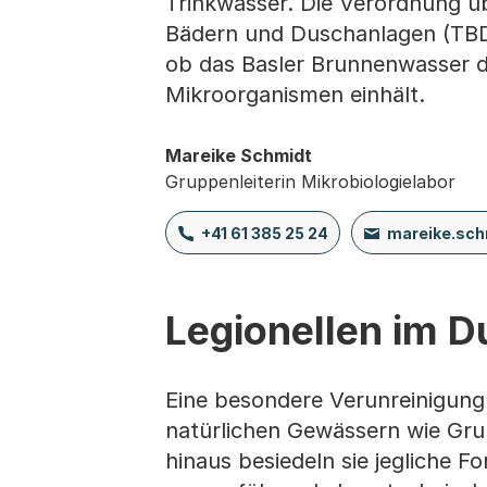
Trinkwasser. Die Verordnung üb
Bädern und Duschanlagen (TBD
ob das Basler Brunnenwasser d
Mikroorganismen einhält.
Mareike Schmidt
Gruppenleiterin Mikrobiologielabor
+41 61 385 25 24
mareike.sc
Legionellen im 
Eine besondere Verunreinigung 
natürlichen Gewässern wie Gr
hinaus besiedeln sie jegliche 