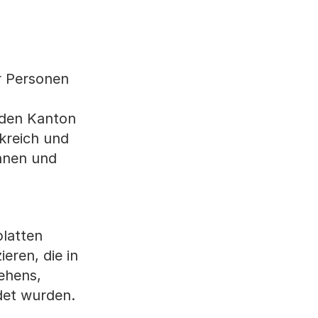
er Personen
 den Kanton
kreich und
nnen und
platten
eren, die in
hehens,
det wurden.