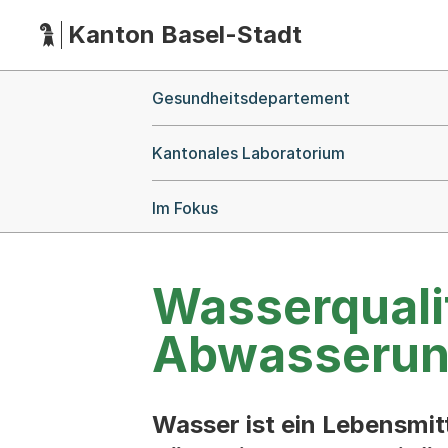
Kanton Basel-Stadt
Hauptnavigation
(Dieser Link führt zur Startseite)
Breadcrumb-Navigation
Gesundheitsdepartement
Kantonales Laboratorium
Im Fokus
Wasserquali
Abwasserun
Wasser ist ein Lebensmi