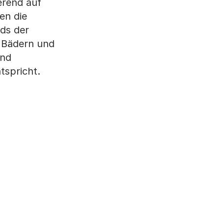
erend auf
en die
ds der
n Bädern und
und
tspricht.