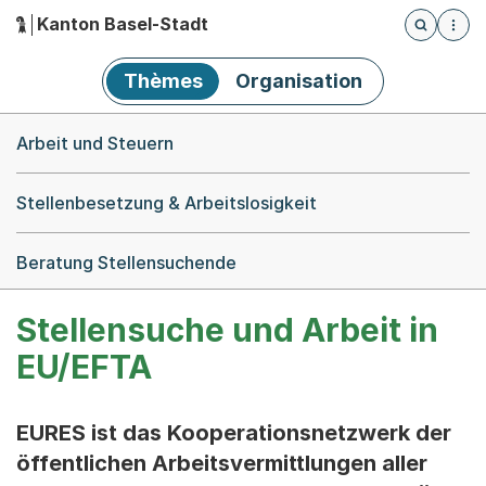
Kanton Basel-Stadt
Öffnet die
(Dieser Link führt zur Startseite)
Hauptnavigation
Thèmes
Organisation
Breadcrumb-Navigation
Arbeit und Steuern
Stellenbesetzung & Arbeitslosigkeit
Beratung Stellensuchende
Stellensuche und Arbeit in
EU/EFTA
EURES ist das Kooperationsnetzwerk der
öffentlichen Arbeitsvermittlungen aller