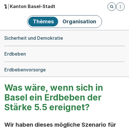
Kanton Basel-Stadt
Öffnet die
(Dieser Link führt zur Startseite)
Hauptnavigation
Thèmes
Organisation
Breadcrumb-Navigation
Sicherheit und Demokratie
Erdbeben
Erdbebenvorsorge
Was wäre, wenn sich in
Basel ein Erdbeben der
Stärke 5.5 ereignet?
Wir haben dieses mögliche Szenario für