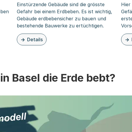
Einstürzende Gebäude sind die grösste
Hier
eben
Gefahr bei einem Erdbeben. Es ist wichtig,
Gefä
Gebäude erdbebensicher zu bauen und
erst
bestehende Bauwerke zu ertüchtigen.
Vors
Details
zu diesem Thema: Erdbebengerechtes Bauen
zu d
n Basel die Erde bebt?