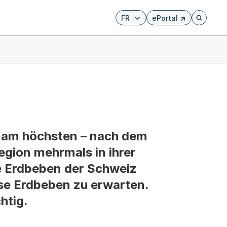
FR
ePortal
Externer Link, wird i
Öffnet di
el am höchsten – nach dem
egion mehrmals in ihrer
te Erdbeben der Schweiz
sse Erdbeben zu erwarten.
htig.