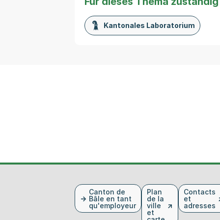
Für dieses Thema zuständig
Kantonales Laboratorium
Fusszeile
Canton de
Plan
Contacts
Bâle en tant
de la
et
qu'employeur
ville
adresses
et
carte